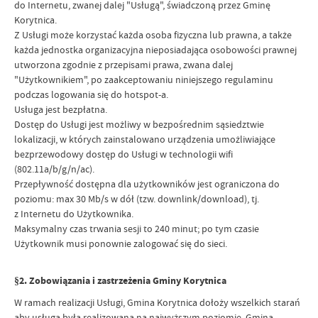
do Internetu, zwanej dalej "Usługą", świadczoną przez Gminę
Korytnica.
Z Usługi może korzystać każda osoba fizyczna lub prawna, a także
każda jednostka organizacyjna nieposiadająca osobowości prawnej
utworzona zgodnie z przepisami prawa, zwana dalej
"Użytkownikiem", po zaakceptowaniu niniejszego regulaminu
podczas logowania się do hotspot-a.
Usługa jest bezpłatna.
Dostęp do Usługi jest możliwy w bezpośrednim sąsiedztwie
lokalizacji, w których zainstalowano urządzenia umożliwiające
bezprzewodowy dostęp do Usługi w technologii wifi
(802.11a/b/g/n/ac).
Przepływność dostępna dla użytkowników jest ograniczona do
poziomu: max 30 Mb/s w dół (tzw. downlink/download), tj.
z Internetu do Użytkownika.
Maksymalny czas trwania sesji to 240 minut; po tym czasie
Użytkownik musi ponownie zalogować się do sieci.
§2. Zobowiązania i zastrzeżenia Gminy Korytnica
W ramach realizacji Usługi, Gmina Korytnica dołoży wszelkich starań
aby usługa była realizowana na najwyższym poziomie. Gmina