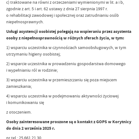
c) traktowane na równi z orzeczeniami wymienionymi w lit. a i b,
zgodnie z art. 5 i art. 62 ustawy z dnia 27 sierpnia 1997 r.
o rehabilitacji zawodowej i społecznej oraz zatrudnianiu osób
niepełnosprawnych.
Usługi asystencji osobistej polegają na wspieraniu przez asystenta
osoby z niepełnosprawnością w różnych sferach życia, w tym:
1) wsparciu uczestnika w czynnościach samoobsługowych, w tym
utrzymaniu higieny osobistej;
2) wsparcie uczestnika w prowadzeniu gospodarstwa domowego
i wypełnianiu ról w rodzinie;
3) wsparciu uczestnika w przemieszczaniu się poza miejscem
zamieszkania;
4) wsparciu uczestnika w podejmowaniu aktywności życiowej
i komunikowaniu się
z otoczeniem.
Osoby zainteresowane proszone są o kontakt z GOPS w Korytnicy
do dnia 2 września 2025 r.
nr tel.: 25 661 21 30