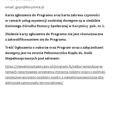
email: gops@korytnica.pl
Karta zgłoszenia do Programu oraz karta zakresu czynności
w ramach usług asystencji osobistej dostępne są w siedzibie
Gminnego Ośrodka Pomocy Społecznej w Korytnicy pok. nr 1.
Złożenie karty zgłoszenia do Programu nie jest równoznaczne
z zakwalifikowaniem się do Programu.
Treść Ogłoszenia o naborze oraz Program wraz z załącznikami
dostępny jest na stronie Pełnomocnika Rządu ds. Osób
Niepełnosprawnych pod adresem:
https://niepelnosprawni.gov.pl/program-fs/nabor-wnioskow-w-
ramach-resortowego-programu-ministra-rodziny-pracy-i-polityki-
spolecznej-asystent-osobisty-osoby-z-niepelnosprawnoscia-dla-
jednostek-samorzadu-terytorialnego/