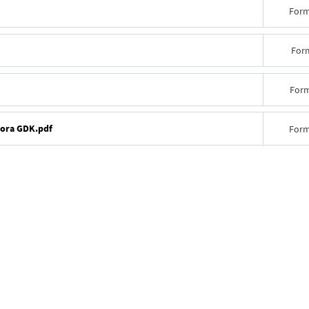
Form
For
Form
tora GDK.pdf
Form