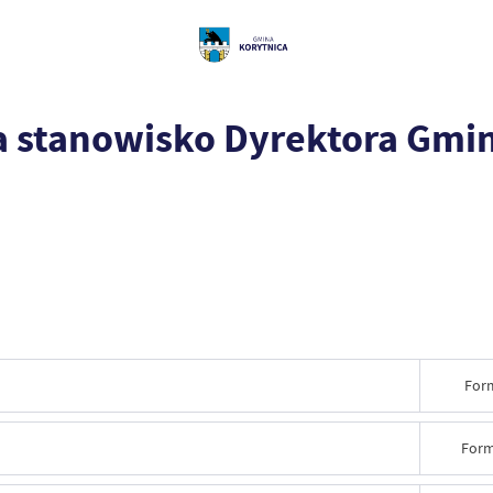
na stanowisko Dyrektora Gm
For
Form