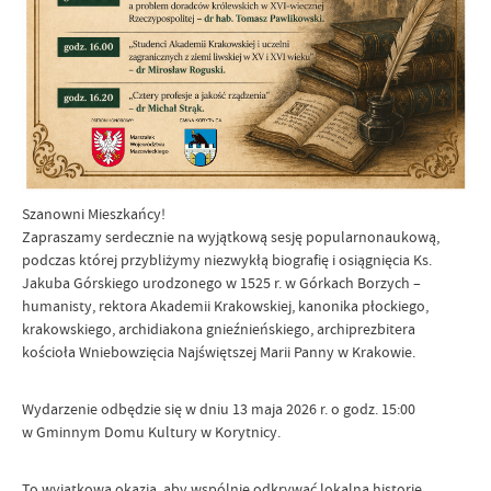
Szanowni Mieszkańcy!
Zapraszamy serdecznie na wyjątkową sesję popularnonaukową,
podczas której przybliżymy niezwykłą biografię i osiągnięcia Ks.
Jakuba Górskiego urodzonego w 1525 r. w Górkach Borzych –
humanisty, rektora Akademii Krakowskiej, kanonika płockiego,
krakowskiego, archidiakona gnieźnieńskiego, archiprezbitera
kościoła Wniebowzięcia Najświętszej Marii Panny w Krakowie.
Wydarzenie odbędzie się w dniu 13 maja 2026 r. o godz. 15:00
w Gminnym Domu Kultury w Korytnicy.
To wyjątkowa okazja, aby wspólnie odkrywać lokalną historię