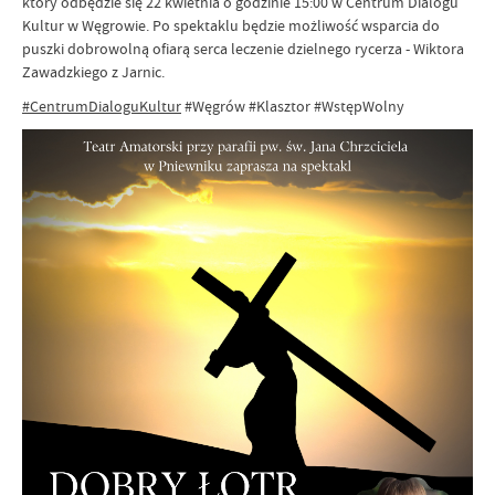
który odbędzie się 22 kwietnia o godzinie 15:00 w Centrum Dialogu
Kultur w Węgrowie. Po spektaklu będzie możliwość wsparcia do
puszki dobrowolną ofiarą serca leczenie dzielnego rycerza - Wiktora
Zawadzkiego z Jarnic.
#CentrumDialoguKultur
#Węgrów #Klasztor #WstępWolny